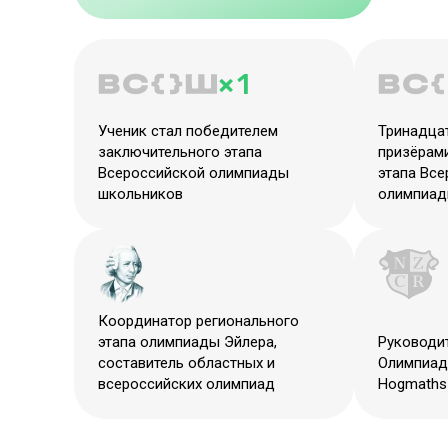
× 1
Ученик стал победителем
Тринадцат
заключительного этапа
призёрам
Всероссийской олимпиады
этапа Вс
школьников
олимпиад
Координатор регионального
этапа олимпиады Эйлера,
Руководи
составитель областных и
Олимпиад
всероссийских олимпиад
Hogmaths