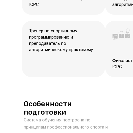
ICPC
алгоритм
Тренер по спортивному
программированию и
преподаватель по
алгоритмическому практикому
Финалист
ICPC
Особенности
подготовки
Система обучения построена по
принципам профессионального спорта и