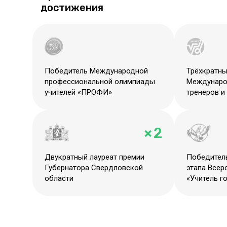
достижения
Победитель Международной
Трёхкратны
профессиональной олимпиады
Междунаро
учителей «ПРОФИ»
тренеров и
× 2
Двукратный лауреат премии
Победитель
Губернатора Свердловской
этапа Всер
области
«Учитель г