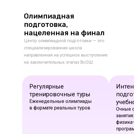
Олимпиадная
подготовка,
нацеленная на финал
Центр олимпиадной подготовки — это
специализированная школа
направленная на успешное выступление
на заключительных этапах ВсОШ
Регулярные
Интен
тренировочные туры
подго
Еженедельные олимпиады
учебн
в формате реальных туров
Очные 
занятия
физика—
програ